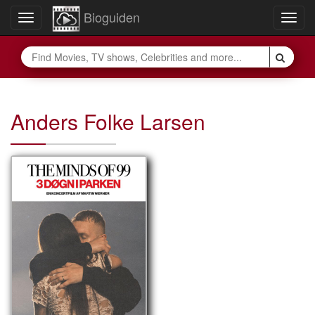
Bioguiden
Toggle
Togg
navigation
navig
Anders Folke Larsen