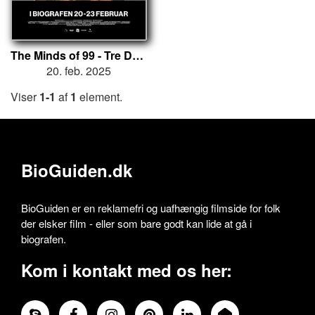
The Minds of 99 - Tre Døgn I Parken
20. feb. 2025
Viser
1-1
af
1
element.
BioGuiden.dk
BioGuiden er en reklamefri og uafhængig filmside for folk
der elsker film - eller som bare godt kan lide at gå i
biografen.
Kom i kontakt med os her: