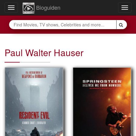
Bioguiden
Toggle
Togg
navigation
navig
Paul Walter Hauser