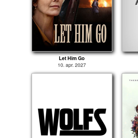
Let Him Go
10. apr. 2027