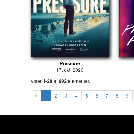
Pressure
17. okt. 2026
Viser
1-20
af
692
elementer.
«
1
2
3
4
5
6
7
8
9