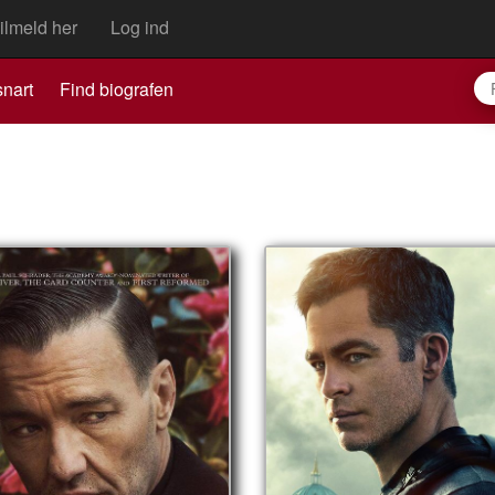
ilmeld her
Log ind
nart
Find biografen