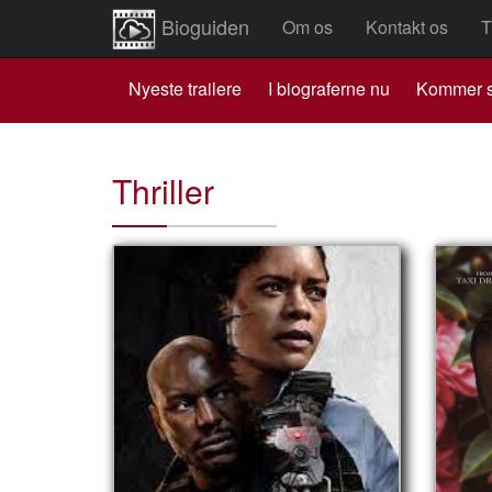
Bioguiden
Om os
Kontakt os
T
Nyeste trailere
I biograferne nu
Kommer s
Thriller