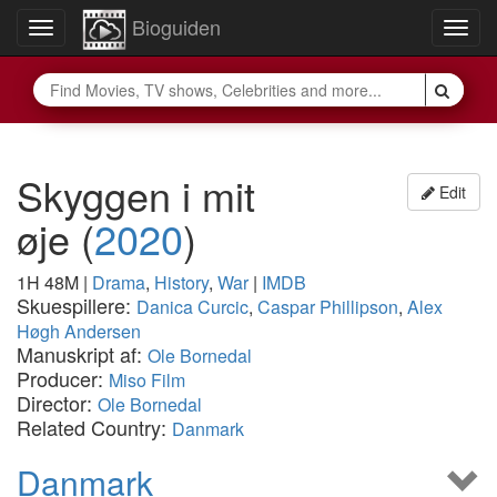
Bioguiden
Toggle
Togg
navigation
navig
Skyggen i mit
Edit
øje
(
2020
)
1H 48M
|
Drama
,
History
,
War
|
IMDB
Skuespillere:
Danica Curcic
,
Caspar Phillipson
,
Alex
Høgh Andersen
Manuskript af:
Ole Bornedal
Producer:
Miso Film
Director:
Ole Bornedal
Related Country:
Danmark
Danmark