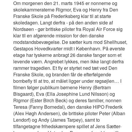
Om morgenen den 21. marts 1945 er nonnerne og
skolekammeraterne Rigmor, Eva og Henry fra Den
Franske Skole på Frederiksberg klar til at starte
skoledagen. Langt derfra - på den anden side af
Nordsøen - gør britiske piloter fra Royal Air Force sig
klar til en afgørende mission for den danske
modstandsbevægelse. De sætter kurs mod Shellhuset,
Gestapos Hovedkvarter midt i København. På øverste
etage har tyskerne anbragt 26 danske fanger som et
levende værn. Angrebet lykkes, men ikke langt derfra
rammer tragedien. Et fly er styrtet ned tæt ved Den
Franske Skole, og branden får de efterfølgende
bombefly til at tro, at målet ligger under røgsøjlen… I
filmen følger publikum børnene Henry (Bertram
Bisgaard), Eva (Ella Josephine Lund Nilsson) og
Rigmor (Ester Birch Beck) og deres familier, nonnen
Teresa (Fanny Bornedal), den danske HIPO Frederik
(Alex Høgh Andersen), de britiske piloter Peter (Alban
Lendorf) og Andy (James Tarpey), samt to
tilfangetagne frihedskæmpere spillet af Jens Sætter-