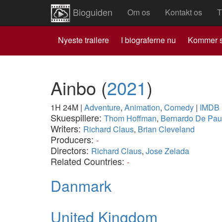
Bioguiden
Om os
Kontakt os
T
Nyeste trailere
I biograferne nu
Kommer s
Ainbo
(
2021
)
1H 24M
|
Adventure
,
Animation
,
Comedy
|
IMDB
Skuespillere:
Thom Hoffman
,
Bernardo De Pau
Writers:
Richard Claus
,
Brian Cleveland
Producers:
-
Directors:
Richard Claus
,
Jose Zelada
Related Countries:
-
Danmark
United Kingdom