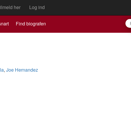
ilmeld her
Log ind
nart
Find biografen
la
,
Joe Hernandez