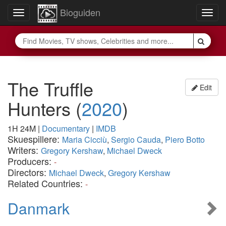
Bioguiden
Toggle
Togg
navigation
navig
The Truffle
Edit
Hunters
(
2020
)
1H 24M
|
Documentary
|
IMDB
Skuespillere:
Maria Cicciù
,
Sergio Cauda
,
Piero Botto
Writers:
Gregory Kershaw
,
Michael Dweck
Producers:
-
Directors:
Michael Dweck
,
Gregory Kershaw
Related Countries:
-
Danmark