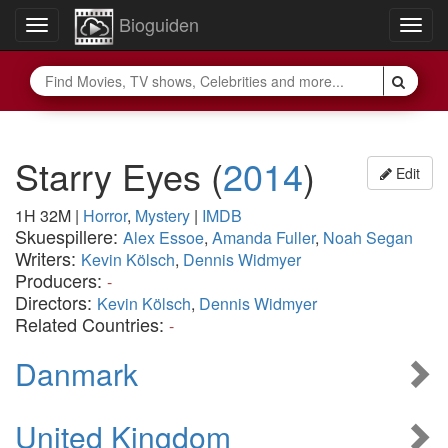
Bioguiden
Toggle
Togg
navigation
navig
Starry Eyes
(
2014
)
Edit
1H 32M
|
Horror
,
Mystery
|
IMDB
Skuespillere:
Alex Essoe
,
Amanda Fuller
,
Noah Segan
Writers:
Kevin Kölsch
,
Dennis Widmyer
Producers:
-
Directors:
Kevin Kölsch
,
Dennis Widmyer
Related Countries:
-
Danmark
United Kingdom