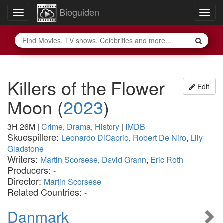
Bioguiden
Toggle
Togg
navigation
navig
Killers of the Flower
Edit
Moon
(
2023
)
3H 26M
|
Crime
,
Drama
,
History
|
IMDB
Skuespillere:
Leonardo DiCaprio
,
Robert De Niro
,
Lily
Gladstone
Writers:
Martin Scorsese
,
David Grann
,
Eric Roth
Producers:
-
Director:
Martin Scorsese
Related Countries:
-
Danmark