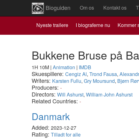
Bioguiden
Om os
Kontakt os
T
Nyeste trailere
I biograferne nu
Kommer s
Bukkene Bruse på B
1H 10M
|
Animation
|
IMDB
Skuespillere:
Cengiz Al
,
Trond Fausa
,
Alexand
Writers:
Karsten Fullu
,
Gry Moursund
,
Bjørn Rør
Producers:
-
Directors:
Will Ashurst
,
William John Ashurst
Related Countries:
-
Danmark
Added:
2023-12-27
Rating:
Tilladt for alle