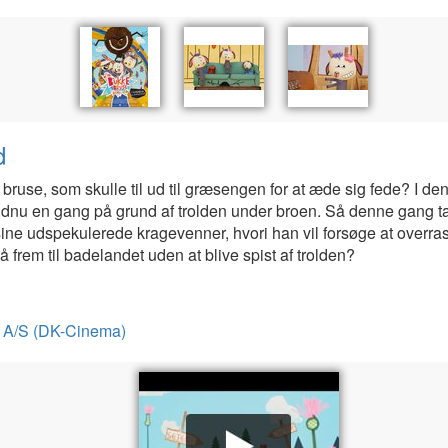
d
 bruse, som skulle til ud til græsengen for at æde sig fede? I de
ndnu en gang på grund af trolden under broen. Så denne gang tag
ne udspekulerede kragevenner, hvori han vil forsøge at overras
å frem til badelandet uden at blive spist af trolden?
on A/S (DK-Cinema)