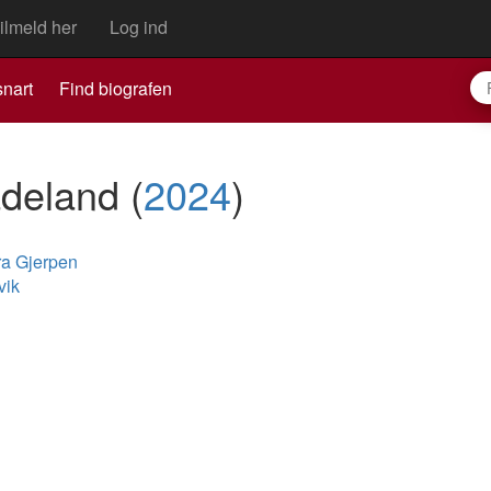
ilmeld her
Log ind
nart
Find biografen
adeland
(
2024
)
ra Gjerpen
vik