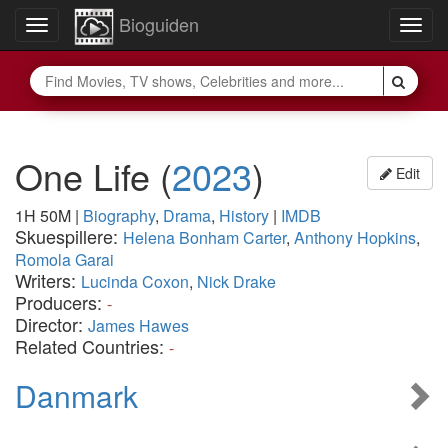
Bioguiden
Toggle
Togg
navigation
navig
One Life
(
2023
)
Edit
1H 50M
|
Biography
,
Drama
,
History
|
IMDB
Skuespillere:
Helena Bonham Carter
,
Anthony Hopkins
,
Romola Garai
Writers:
Lucinda Coxon
,
Nick Drake
Producers:
-
Director:
James Hawes
Related Countries:
-
Danmark