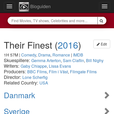
Bioguiden
Toggle
Togg
navigation
navig
Their Finest
(
2016
)
Edit
1H 57M
|
Comedy
,
Drama
,
Romance
|
IMDB
Skuespillere:
Gemma Arterton
,
Sam Claflin
,
Bill Nighy
Writers:
Gaby Chiappe
,
Lissa Evans
Producers:
BBC Films
,
Film i Väst
,
Filmgate Films
Director:
Lone Scherfig
Related Country:
USA
Danmark
Sverige