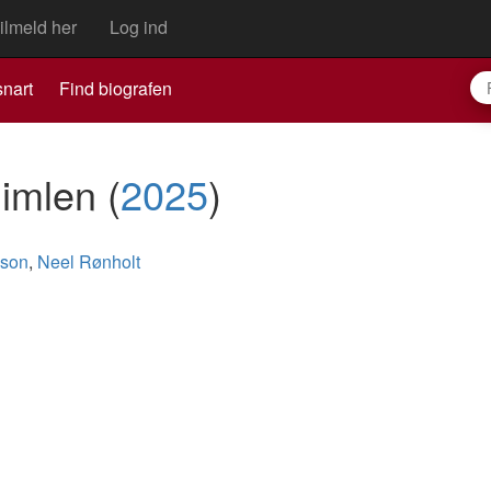
ilmeld her
Log ind
nart
Find biografen
himlen
(
2025
)
pson
,
Neel Rønholt