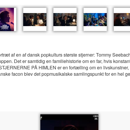
af en af dansk popkulturs største stjerner: Tommy Seebach.
oppen. Det er samtidig en familiehistorie om en far, hvis konsta
 STJERNERNE PÅ HIMLEN er en fortælling om en livskunstner, en
anske facon blev det popmusikalske samlingspunkt for en hel 