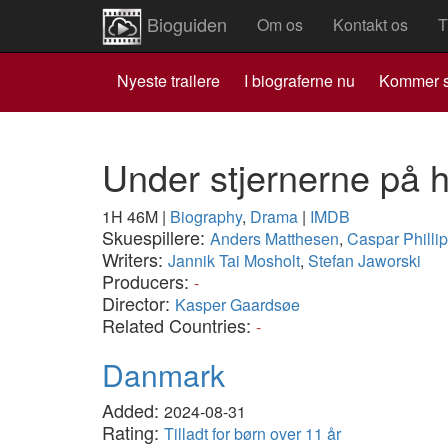
Bioguiden
Om os
Kontakt os
T
Nyeste trailere
I biograferne nu
Kommer s
Under stjernerne på 
1H 46M
|
Biography
,
Drama
|
IMDB
Skuespillere:
Anders Matthesen
,
Caspar Philli
Writers:
Jannik Tai Mosholt
,
Stefan Jaworski
Producers:
-
Director:
Kasper Gaardsøe
Related Countries:
-
Danmark
Added:
2024-08-31
Rating:
Tilladt for børn over 11 år