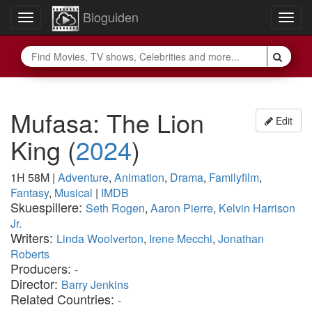
Bioguiden
Toggle
Togg
navigation
navig
Mufasa: The Lion
Edit
King
(
2024
)
1H 58M
|
Adventure
,
Animation
,
Drama
,
Familyfilm
,
Fantasy
,
Musical
|
IMDB
Skuespillere:
Seth Rogen
,
Aaron Pierre
,
Kelvin Harrison
Jr.
Writers:
Linda Woolverton
,
Irene Mecchi
,
Jonathan
Roberts
Producers:
-
Director:
Barry Jenkins
Related Countries:
-