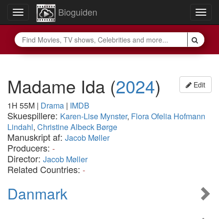
Bioguiden
Toggle
Togg
navigation
navig
Madame Ida
(
2024
)
Edit
1H 55M
|
Drama
|
IMDB
Skuespillere:
Karen-Lise Mynster
,
Flora Ofelia Hofmann
Lindahl
,
Christine Albeck Børge
Manuskript af:
Jacob Møller
Producers:
-
Director:
Jacob Møller
Related Countries:
-
Danmark