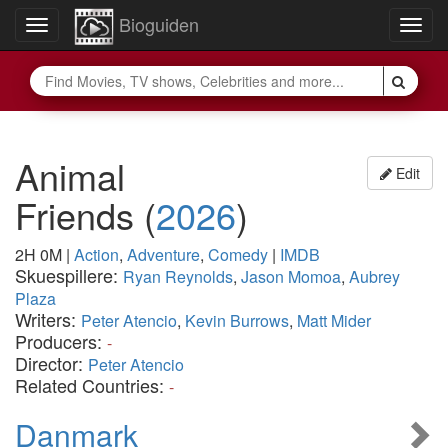
Bioguiden
Toggle
Togg
navigation
navig
Animal
Edit
Friends
(
2026
)
2H 0M
|
Action
,
Adventure
,
Comedy
|
IMDB
Skuespillere:
Ryan Reynolds
,
Jason Momoa
,
Aubrey
Plaza
Writers:
Peter Atencio
,
Kevin Burrows
,
Matt Mider
Producers:
-
Director:
Peter Atencio
Related Countries:
-
Danmark