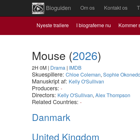
Bioguiden
Om os
Kontakt os
T
Nyeste trailere
I biograferne nu
Kommer s
Mouse
(
2026
)
2H 0M
|
Drama
|
IMDB
Skuespillere:
Chloe Coleman
,
Sophie Okoned
Manuskript af:
Kelly O'Sullivan
Producers:
-
Directors:
Kelly O'Sullivan
,
Alex Thompson
Related Countries:
-
Danmark
United Kingdom