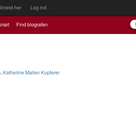
ilmeld her
Log ind
nart
Find biografen
o
,
Katherine Mallen Kupferer