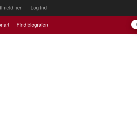
ilmeld her
Log ind
nart
Find biografen