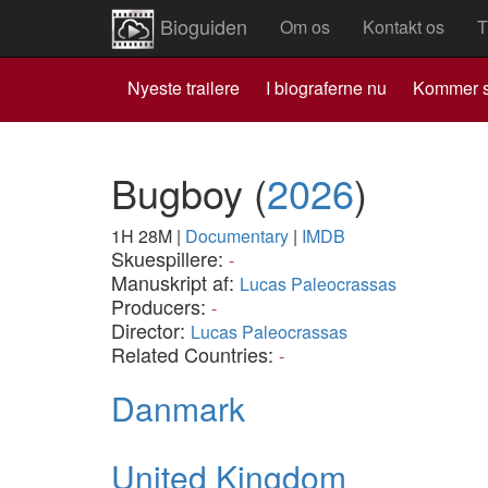
Bioguiden
Om os
Kontakt os
T
Nyeste trailere
I biograferne nu
Kommer s
Bugboy
(
2026
)
1H 28M
|
Documentary
|
IMDB
Skuespillere:
-
Manuskript af:
Lucas Paleocrassas
Producers:
-
Director:
Lucas Paleocrassas
Related Countries:
-
Danmark
United Kingdom