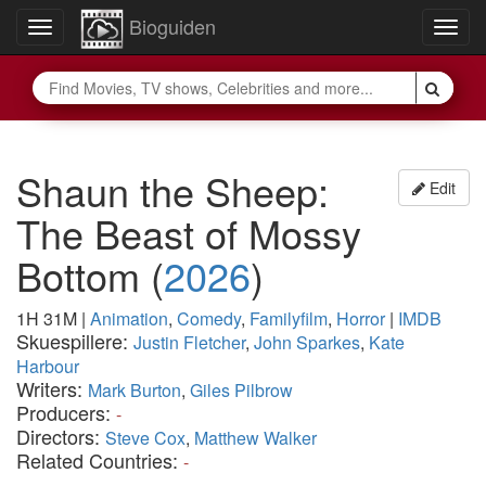
Bioguiden
Toggle
Togg
navigation
navig
Shaun the Sheep:
Edit
The Beast of Mossy
Bottom
(
2026
)
1H 31M
|
Animation
,
Comedy
,
Familyfilm
,
Horror
|
IMDB
Skuespillere:
Justin Fletcher
,
John Sparkes
,
Kate
Harbour
Writers:
Mark Burton
,
Giles Pilbrow
Producers:
-
Directors:
Steve Cox
,
Matthew Walker
Related Countries:
-