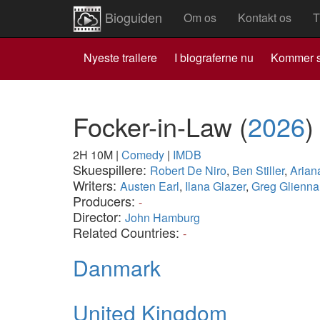
Bioguiden
Om os
Kontakt os
T
Nyeste trailere
I biograferne nu
Kommer s
Focker-in-Law
(
2026
)
2H 10M
|
Comedy
|
IMDB
Skuespillere:
Robert De Niro
,
Ben Stiller
,
Arian
Writers:
Austen Earl
,
Ilana Glazer
,
Greg Glienna
Producers:
-
Director:
John Hamburg
Related Countries:
-
Danmark
United Kingdom