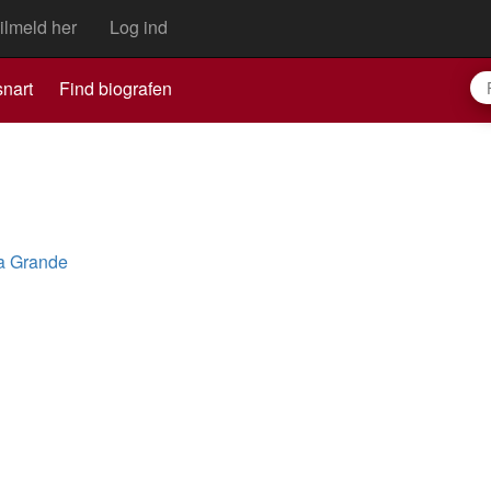
ilmeld her
Log ind
nart
Find biografen
a Grande