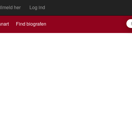
ilmeld her
Log ind
nart
Find biografen