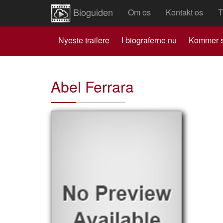
Bioguiden
Om os
Kontakt os
T
Nyeste trailere
I biograferne nu
Kommer s
Abel Ferrara