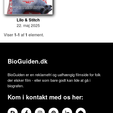
Lilo & Stitch
22. maj 2025
Viser
1-1
af
1
element.
BioGuiden.dk
BioGuiden er en reklamefri og uafhængig filmside for folk
der elsker film - eller som bare godt kan lide at gå i
biografen.
Kom i kontakt med os her: