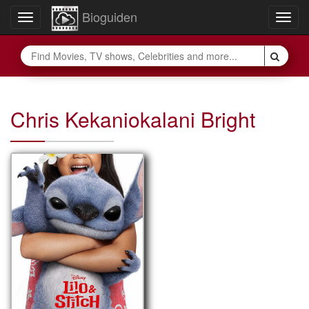
Bioguiden
Toggle
Togg
navigation
navig
Chris Kekaniokalani Bright