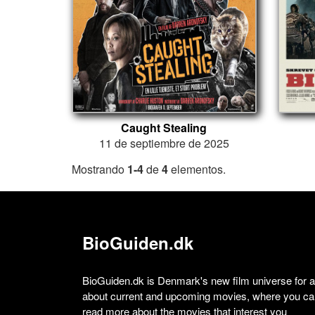
Caught Stealing
11 de septiembre de 2025
Mostrando
1-4
de
4
elementos.
BioGuiden.dk
BioGuiden.dk is Denmark's new film universe for all
about current and upcoming movies, where you can
read more about the movies that interest you