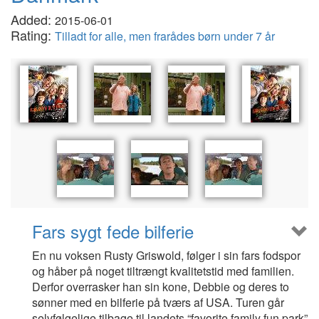
Added:
2015-06-01
Rating:
Tilladt for alle, men frarådes børn under 7 år
Fars sygt fede bilferie
En nu voksen Rusty Griswold, følger i sin fars fodspor
og håber på noget tiltrængt kvalitetstid med familien.
Derfor overrasker han sin kone, Debbie og deres to
sønner med en bilferie på tværs af USA. Turen går
selvfølgelige tilbage til landets “favorite family fun park”