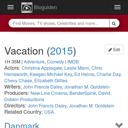
Bioguiden
Toggle
Togg
navigation
navig
Vacation
(
2015
)
Edit
1H 35M
|
Adventure
,
Comedy
|
IMDB
Actors:
Christina Applegate
,
Leslie Mann
,
Chris
Hemsworth
,
Keegan-Michael Key
,
Ed Helms
,
Charlie Day
,
Chevy Chase
,
Elizabeth Gillies
Writers:
John Francis Daley
,
Jonathan M. Goldstein
Producers:
New Line Cinema
,
BenderSpink
,
David
Dobkin Productions
Directors:
John Francis Daley
,
Jonathan M. Goldstein
Related Country:
USA
Danmark