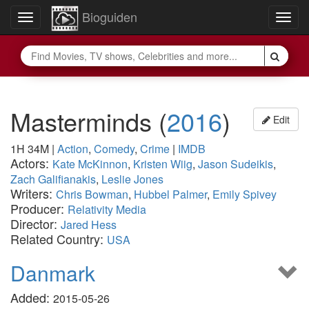
Bioguiden
Toggle
Togg
navigation
navig
Masterminds
(
2016
)
Edit
1H 34M
|
Action
,
Comedy
,
Crime
|
IMDB
Actors:
Kate McKinnon
,
Kristen Wiig
,
Jason Sudeikis
,
Zach Galifianakis
,
Leslie Jones
Writers:
Chris Bowman
,
Hubbel Palmer
,
Emily Spivey
Producer:
Relativity Media
Director:
Jared Hess
Related Country:
USA
Danmark
Added:
2015-05-26