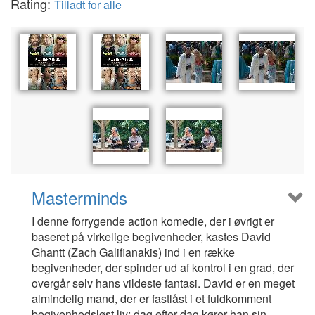
Rating:
Tilladt for alle
Masterminds
I denne forrygende action komedie, der i øvrigt er
baseret på virkelige begivenheder, kastes David
Ghantt (Zach Galifianakis) ind i en række
begivenheder, der spinder ud af kontrol i en grad, der
overgår selv hans vildeste fantasi. David er en meget
almindelig mand, der er fastlåst i et fuldkomment
begivenhedsløst liv; dag efter dag kører han sin