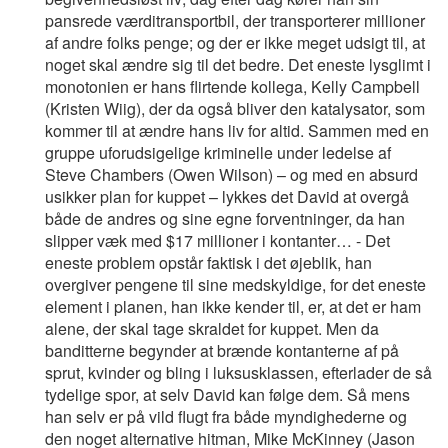
pansrede værditransportbil, der transporterer millioner
af andre folks penge; og der er ikke meget udsigt til, at
noget skal ændre sig til det bedre. Det eneste lysglimt i
monotonien er hans flirtende kollega, Kelly Campbell
(Kristen Wiig), der da også bliver den katalysator, som
kommer til at ændre hans liv for altid. Sammen med en
gruppe uforudsigelige kriminelle under ledelse af
Steve Chambers (Owen Wilson) – og med en absurd
usikker plan for kuppet – lykkes det David at overgå
både de andres og sine egne forventninger, da han
slipper væk med $17 millioner i kontanter… - Det
eneste problem opstår faktisk i det øjeblik, han
overgiver pengene til sine medskyldige, for det eneste
element i planen, han ikke kender til, er, at det er ham
alene, der skal tage skraldet for kuppet. Men da
banditterne begynder at brænde kontanterne af på
sprut, kvinder og bling i luksusklassen, efterlader de så
tydelige spor, at selv David kan følge dem. Så mens
han selv er på vild flugt fra både myndighederne og
den noget alternative hitman, Mike McKinney (Jason