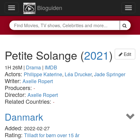
Bioguiden
Toggle
Togg
navigation
navig
Petite Solange
(
2021
)
Edit
1H 26M
|
Drama
|
IMDB
Actors:
Philippe Katerine
,
Léa Drucker
,
Jade Springer
Writer:
Axelle Ropert
Producers:
-
Director:
Axelle Ropert
Related Countries:
-
Danmark
Added:
2022-02-27
Rating:
Tilladt for børn over 15 år