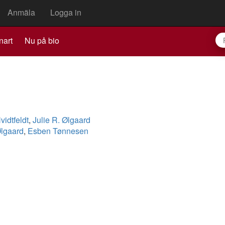
Anmäla
Logga in
nart
Nu på bio
idtfeldt
,
Julie R. Ølgaard
Ølgaard
,
Esben Tønnesen