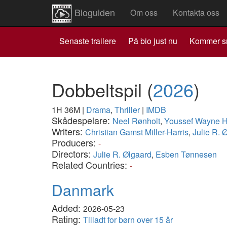
Bioguiden
Om oss
Kontakta oss
Senaste trailere
Pä bio just nu
Kommer s
Dobbeltspil
(
2026
)
1H 36M
|
Drama
,
Thriller
|
IMDB
Skådespelare:
Neel Rønholt
,
Youssef Wayne Hv
Writers:
Christian Gamst Miller-Harris
,
Julie R. 
Producers:
-
Directors:
Julie R. Ølgaard
,
Esben Tønnesen
Related Countries:
-
Danmark
Added:
2026-05-23
Rating:
Tilladt for børn over 15 år