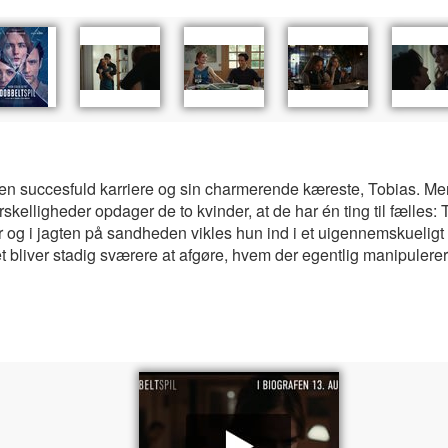
 en succesfuld karriere og sin charmerende kæreste, Tobias. Men 
rskelligheder opdager de to kvinder, at de har én ting til fælles: 
g i jagten på sandheden vikles hun ind i et uigennemskueligt
 bliver stadig sværere at afgøre, hvem der egentlig manipulere