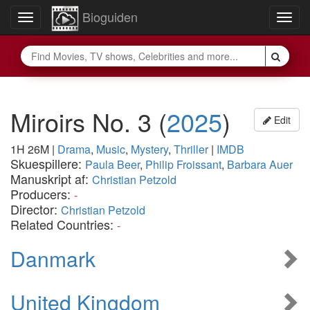
Bioguiden
Toggle
Togg
navigation
navig
Miroirs No. 3
(
2025
)
Edit
1H 26M
|
Drama
,
Music
,
Mystery
,
Thriller
|
IMDB
Skuespillere:
Paula Beer
,
Philip Froissant
,
Barbara Auer
Manuskript af:
Christian Petzold
Producers:
-
Director:
Christian Petzold
Related Countries:
-
Danmark
United Kingdom