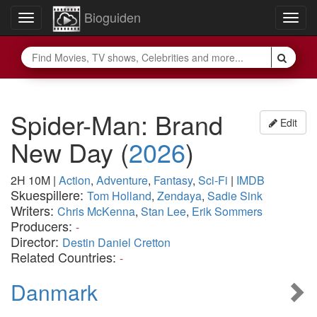
Bioguiden
Toggle
Togg
navigation
navig
Spider-Man: Brand
Edit
New Day
(
2026
)
2H 10M
|
Action
,
Adventure
,
Fantasy
,
Sci-Fi
|
IMDB
Skuespillere:
Tom Holland
,
Zendaya
,
Sadie Sink
Writers:
Chris McKenna
,
Stan Lee
,
Erik Sommers
Producers:
-
Director:
Destin Daniel Cretton
Related Countries:
-
Danmark