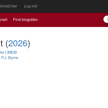
ilmeld her
Log ind
nart
Find biografen
et
(
2026
)
ler
|
IMDB
,
P.J. Byrne