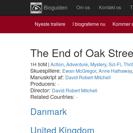
Bioguiden
Om os
Kontakt os
T
Nyeste trailere
I biograferne nu
Kommer s
The End of Oak Stre
1H 50M
|
Action
,
Adventure
,
Mystery
,
Sci-Fi
,
Thril
Skuespillere:
Ewan McGregor
,
Anne Hathaway
Manuskript af:
David Robert Mitchell
Producers:
-
Director:
David Robert Mitchell
Related Countries:
-
Danmark
United Kingdom