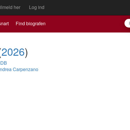
ilmeld her
Log ind
nart
Find biografen
(
2026
)
MDB
ndrea Carpenzano