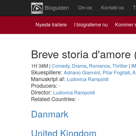
Bioguiden
Om os
Kontakt os
T
Nyeste trailere
I biograferne nu
Kommer s
Breve storia d'amore
1H 38M
|
Comedy
,
Drama
,
Romance
,
Thriller
|
I
Skuespillere:
Adriano Giannini
,
Pilar Fogliati
,
A
Manuskript af:
Ludovica Rampoldi
Producers:
-
Director:
Ludovica Rampoldi
Related Countries:
-
Danmark
United Kingdom