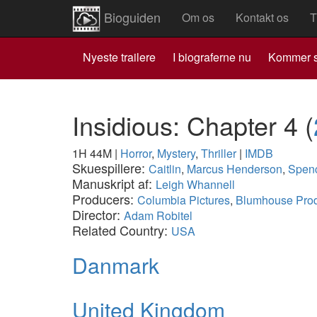
Bioguiden
Om os
Kontakt os
T
Nyeste trailere
I biograferne nu
Kommer s
Insidious: Chapter 4
(
1H 44M
|
Horror
,
Mystery
,
Thriller
|
IMDB
Skuespillere:
Caitlin
,
Marcus Henderson
,
Spen
Manuskript af:
Leigh Whannell
Producers:
Columbia Pictures
,
Blumhouse Prod
Director:
Adam Robitel
Related Country:
USA
Danmark
United Kingdom