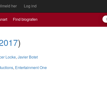
ilmeld her
Log ind
nart
Find biografen
2017
)
cer Locke
,
Javier Botet
uctions
,
Entertainment One