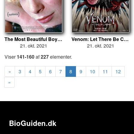
The Most Beautiful Boy in the World
Venom: Let There Be Carnage
21. okt. 2021
21. okt. 2021
Viser
141-160
af
227
elementer.
«
3
4
5
6
7
8
9
10
11
12
»
BioGuiden.dk