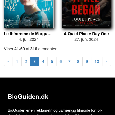
Le théorème de Marguerite
A Quiet Place: Day One
4. jul. 2024
27. jun. 2024
Viser
41-60
af
316
elementer.
«
1
2
3
4
5
6
7
8
9
10
»
BioGuiden.dk
BioGuiden er en reklamefri og uafhængig filmside for folk