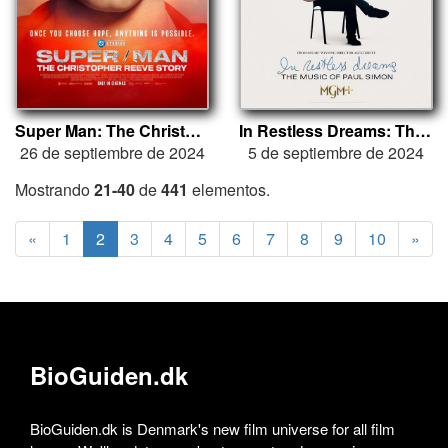
Super Man: The Christopher Reeve Story
In Restless Dreams: The Music of Paul Simon
26 de septiembre de 2024
5 de septiembre de 2024
Mostrando
21-40
de
441
elementos.
«
1
2
3
4
5
6
7
8
9
10
»
BioGuiden.dk
BioGuiden.dk is Denmark's new film universe for all film