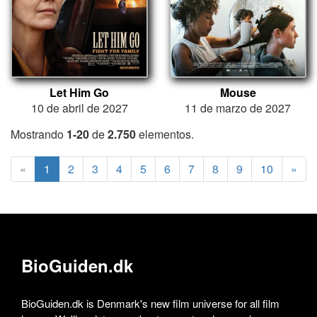
Let Him Go
Mouse
10 de abril de 2027
11 de marzo de 2027
Mostrando
1-20
de
2.750
elementos.
«
1
2
3
4
5
6
7
8
9
10
»
BioGuiden.dk
BioGuiden.dk is Denmark's new film universe for all film