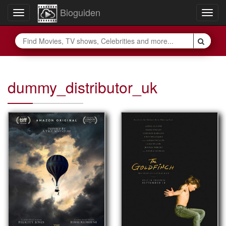
Bioguiden
Toggle
Togg
navigation
navig
dummy_distributor_uk