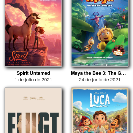
Spirit Untamed
Maya the Bee 3: The Golden Orb
1 de julio de 2021
24 de junio de 2021