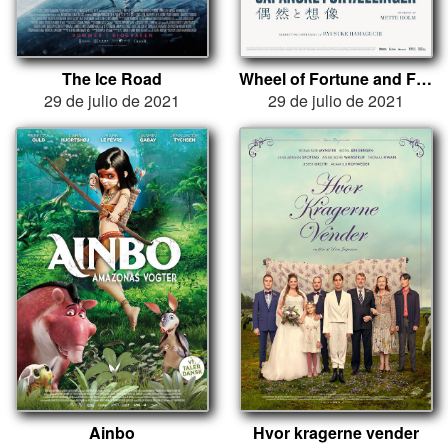
The Ice Road
Wheel of Fortune and Fantasy
29 de julio de 2021
29 de julio de 2021
Ainbo
Hvor kragerne vender