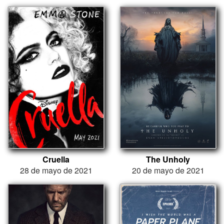
Cruella
The Unholy
28 de mayo de 2021
20 de mayo de 2021