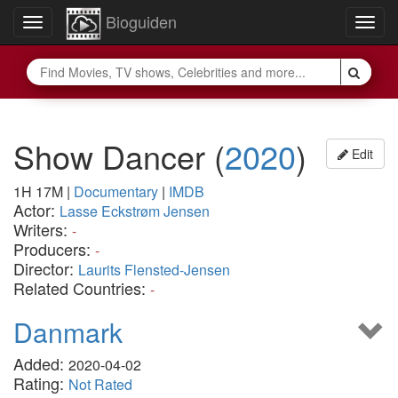
Bioguiden
Toggle
Togg
navigation
navig
Show Dancer
(
2020
)
Edit
1H 17M
|
Documentary
|
IMDB
Actor:
Lasse Eckstrøm Jensen
Writers:
-
Producers:
-
Director:
Laurits Flensted-Jensen
Related Countries:
-
Danmark
Added:
2020-04-02
Rating:
Not Rated