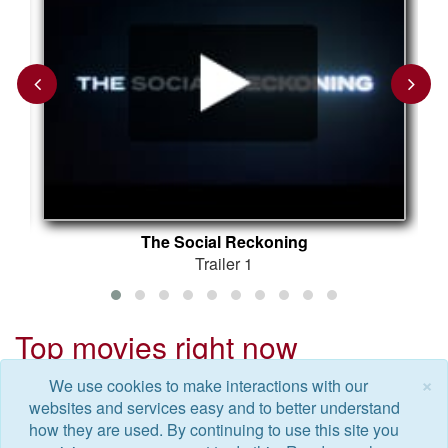
Previous
Next
The Social Reckoning
Trailer 1
Top movies right now
×
We use cookies to make interactions with our
websites and services easy and to better understand
La bataille
how they are used. By continuing to use this site you
Her Private
de Gaulle:
1
2