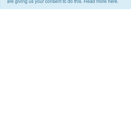
are giving us your consent to do this. Read more here.
Hell
J'écris ton
nom
By Any
3
4
Leviticus
Means
Practical
5
6
Nøjsomheden
Magic 2
O Último
7
Azul