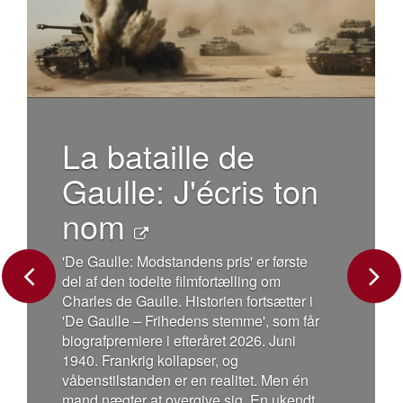
La bataille de
Gaulle: J'écris ton
nom
'De Gaulle: Modstandens pris' er første
del af den todelte filmfortælling om
Previous
Next
Charles de Gaulle. Historien fortsætter i
'De Gaulle – Frihedens stemme', som får
biografpremiere i efteråret 2026. Juni
1940. Frankrig kollapser, og
våbenstilstanden er en realitet. Men én
mand nægter at overgive sig. En ukendt