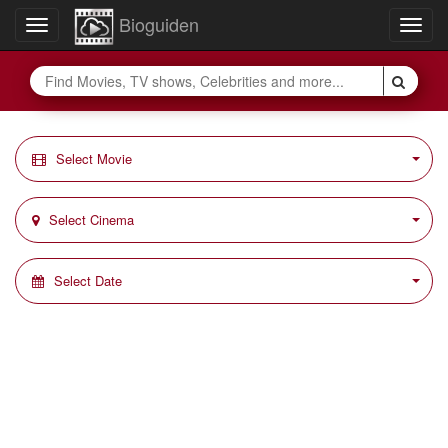
Bioguiden
Toggle
Togg
navigation
navig
Select Movie
Select Cinema
Select Date