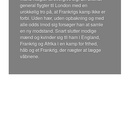
general flygter til London med en
urokkelig tro på, at Frankrigs kamp ikke er
forbi. Uden hær, uden opbakning og med
alle odds imod sig forsøger han at samle
en ny modstand. Snart slutter modige
mænd og kvinder sig til ham i England,
Frankrig og Afrika i en kamp for frihed,
håb og et Frankrig, der nægter at lægge
våbnene.