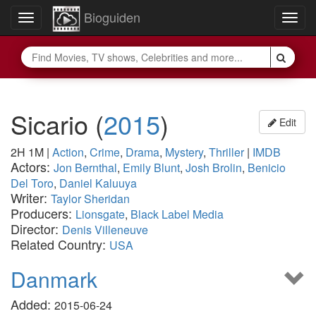
Bioguiden
Toggle
Togg
navigation
navig
Sicario
(
2015
)
Edit
2H 1M
|
Action
,
Crime
,
Drama
,
Mystery
,
Thriller
|
IMDB
Actors:
Jon Bernthal
,
Emily Blunt
,
Josh Brolin
,
Benicio
Del Toro
,
Daniel Kaluuya
Writer:
Taylor Sheridan
Producers:
Lionsgate
,
Black Label Media
Director:
Denis Villeneuve
Related Country:
USA
Danmark
Added:
2015-06-24