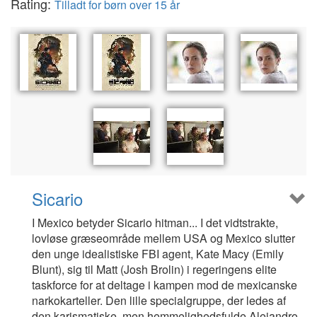
Rating:
Tilladt for børn over 15 år
Sicario
I Mexico betyder Sicario hitman... I det vidtstrakte,
lovløse græseområde mellem USA og Mexico slutter
den unge idealistiske FBI agent, Kate Macy (Emily
Blunt), sig til Matt (Josh Brolin) i regeringens elite
taskforce for at deltage i kampen mod de mexicanske
narkokarteller. Den lille specialgruppe, der ledes af
den karismatiske, men hemmelighedsfulde Alejandro