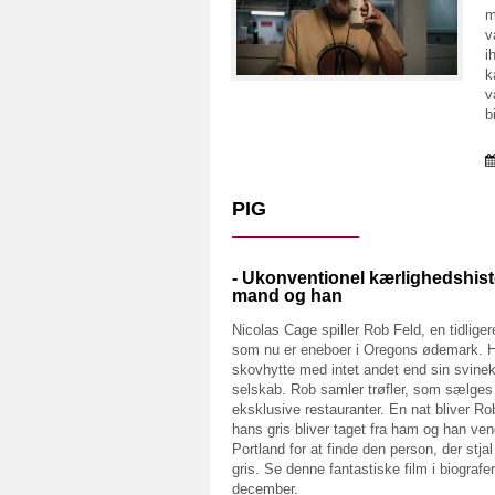
m
v
i
k
v
b
PIG
- Ukonventionel kærlighedshist
mand og han
Nicolas Cage spiller Rob Feld, en tidlige
som nu er eneboer i Oregons ødemark. H
skovhytte med intet andet end sin svine
selskab. Rob samler trøfler, som sælges 
eksklusive restauranter. En nat bliver Ro
hans gris bliver taget fra ham og han vend
Portland for at finde den person, der stja
gris. Se denne fantastiske film i biografer
december.