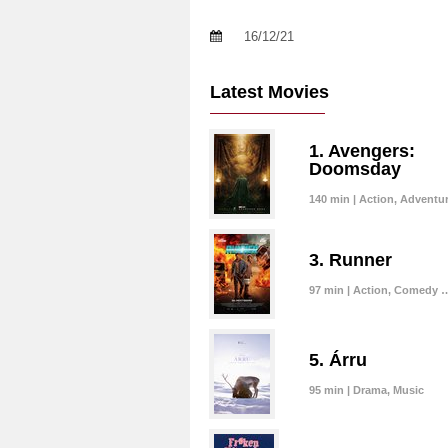
16/12/21
Latest Movies
1. Avengers:
Doomsday
140 min | Action, Adventu
3. Runner
97 min | Action, Comedy 
5. Árru
95 min | Drama, Music