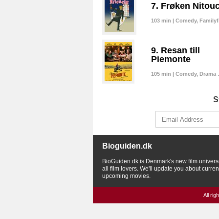
7. Frøken Nitou
103 min | Comedy, Family
9. Resan till
Piemonte
105 min | Comedy, Drama
S
Bioguiden.dk
BioGuiden.dk is Denmark's new film univers
all film lovers. We'll update you about curre
upcoming movies.
All ri