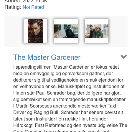
Added:
2022-10-06
Rating:
Not Rated
The Master Gardener
I spændingsfilmen 'Master Gardener' er fokus rettet
mod en omhyggelig og opmærksom gartner, der
dedikerer sig til at vedligeholde en smuk ejendom for
en velhavende enke. Manuskriptet og instruktionen af
filmen står Paul Schrader bag, der tidligere har gjort
sig bemærket som en fremragende manuskriptforfatter
i Martin Scorseses anerkendte mesterværker Taxi
Driver og Raging Bull. Schrader har senere bevist sit
talent som instruktør i en række film, herunder
Hårdkogt, First Reformed og den nyeste udgivelse The
Card Counter. I den afgørende rolle ser vi Joel