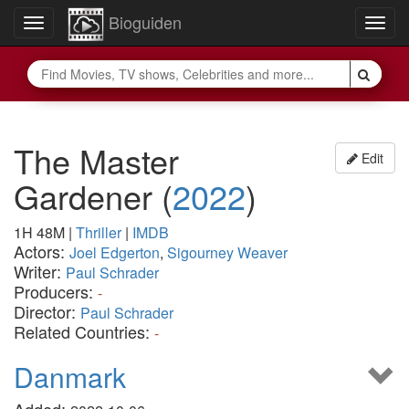
Bioguiden
Toggle
Togg
navigation
navig
The Master
Edit
Gardener
(
2022
)
1H 48M
|
Thriller
|
IMDB
Actors:
Joel Edgerton
,
Sigourney Weaver
Writer:
Paul Schrader
Producers:
-
Director:
Paul Schrader
Related Countries:
-
Danmark