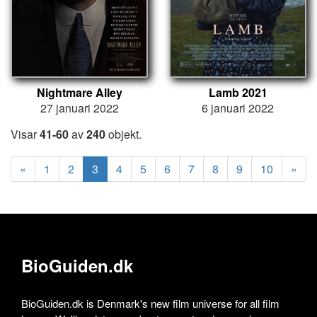
Nightmare Alley
Lamb 2021
27 januari 2022
6 januari 2022
Visar
41-60
av
240
objekt.
«
1
2
3
4
5
6
7
8
9
10
»
BioGuiden.dk
BioGuiden.dk is Denmark's new film universe for all film