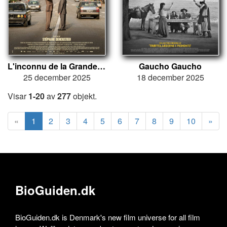
L'inconnu de la Grande Arche
Gaucho Gaucho
25 december 2025
18 december 2025
Visar
1-20
av
277
objekt.
«
1
2
3
4
5
6
7
8
9
10
»
BioGuiden.dk
BioGuiden.dk is Denmark's new film universe for all film