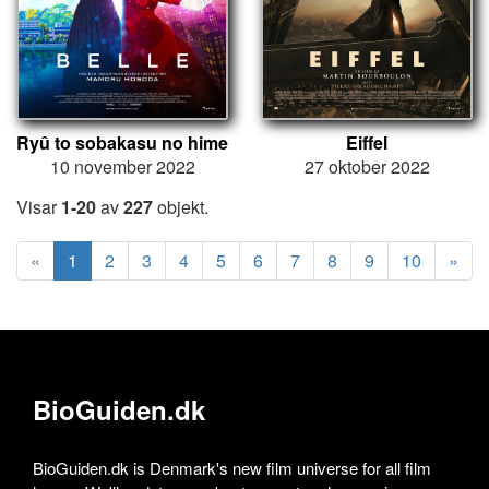
Ryû to sobakasu no hime
Eiffel
10 november 2022
27 oktober 2022
Visar
1-20
av
227
objekt.
«
1
2
3
4
5
6
7
8
9
10
»
BioGuiden.dk
BioGuiden.dk is Denmark's new film universe for all film