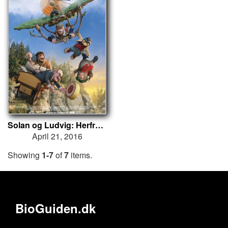
Solan og Ludvig: Herfra til Flåklypa
April 21, 2016
Showing
1-7
of
7
items.
BioGuiden.dk