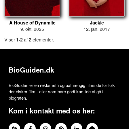
A House of Dynamite
Jackie
9. okt. 2025
12. jan. 2017
Viser
1-2
af
2
elementer.
BioGuiden.dk
BioGuiden er en reklamefri og uafhængig filmside for folk
der elsker film - eller som bare godt kan lide at gå i
biografen.
Kom i kontakt med os her: