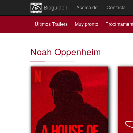
Bioguiden
Acerca de
Contacta
Últimos Trailers
Muy pronto
Próximamen
Noah Oppenheim