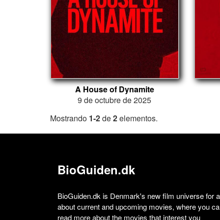
A House of Dynamite
9 de octubre de 2025
Mostrando
1-2
de
2
elementos.
BioGuiden.dk
BioGuiden.dk is Denmark's new film universe for all
about current and upcoming movies, where you can
read more about the movies that interest you