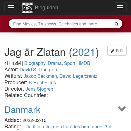
Bioguiden
Toggle
Togg
navigation
navig
Jag är Zlatan
(
2021
)
Edit
1H 42M
|
Biography
,
Drama
,
Sport
|
IMDB
Actor:
David S. Lindgren
Writers:
Jakob Beckman
,
David Lagercrantz
Producer:
B-Reel Films
Director:
Jens Sjögren
Related Countries:
-
Danmark
Added:
2022-02-15
Rating:
Tilladt for alle, men frarådes børn under 7 år