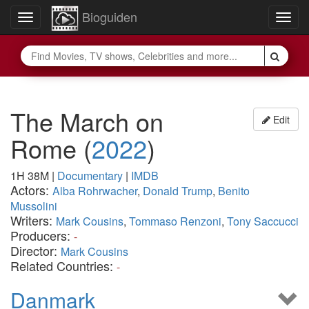
Bioguiden
Toggle
Togg
navigation
navig
The March on
Edit
Rome
(
2022
)
1H 38M
|
Documentary
|
IMDB
Actors:
Alba Rohrwacher
,
Donald Trump
,
Benito
Mussolini
Writers:
Mark Cousins
,
Tommaso Renzoni
,
Tony Saccucci
Producers:
-
Director:
Mark Cousins
Related Countries:
-
Danmark