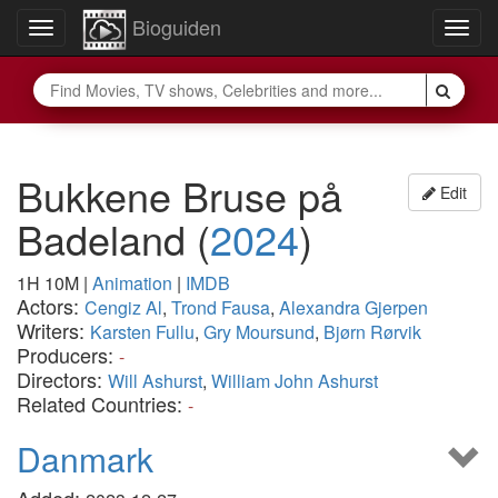
Bioguiden
Toggle
Togg
navigation
navig
Bukkene Bruse på
Edit
Badeland
(
2024
)
1H 10M
|
Animation
|
IMDB
Actors:
Cengiz Al
,
Trond Fausa
,
Alexandra Gjerpen
Writers:
Karsten Fullu
,
Gry Moursund
,
Bjørn Rørvik
Producers:
-
Directors:
Will Ashurst
,
William John Ashurst
Related Countries:
-
Danmark