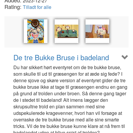
Added:
2023-12-27
Rating:
Tilladt for alle
De tre Bukke Bruse i badeland
Du har sikkert hørt eventyret om de tre bukke bruse,
som skulle til ud til græsengen for at æde sig fede? I
denne sjove og skøre version af eventyret gider de tre
bukke bruse ikke at tage til græsengen endnu en gang
på grund af trolden under broen. Så denne gang tager
de i stedet til badeland! Alt imens lægger den
skrupsultne trold en plan sammen med sine
udspekulerede kragevenner, hvori han vil forsøge at
overraske de tre bukke bruse med alle sine smarte
tricks. Vil de tre bukke bruse kunne klare at nå frem til
badelandet uden at blive spist af trolden?